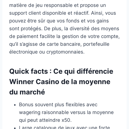
matière de jeu responsable et propose un
support client disponible et réactif. Ainsi, vous
pouvez être sûr que vos fonds et vos gains
sont protégés. De plus, la diversité des moyens
de paiement facilite la gestion de votre compte,
qu’il s’agisse de carte bancaire, portefeuille
électronique ou cryptomonnaies.
Quick facts : Ce qui différencie
Winner Casino de la moyenne
du marché
Bonus souvent plus flexibles avec
wagering raisonnable versus la moyenne
qui peut atteindre x50.
Large catalogue de jeux avec une forte