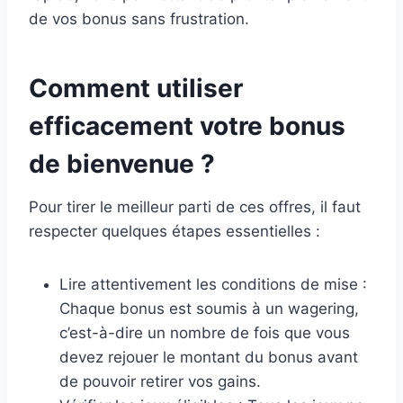
de vos bonus sans frustration.
Comment utiliser
efficacement votre bonus
de bienvenue ?
Pour tirer le meilleur parti de ces offres, il faut
respecter quelques étapes essentielles :
Lire attentivement les conditions de mise :
Chaque bonus est soumis à un wagering,
c’est-à-dire un nombre de fois que vous
devez rejouer le montant du bonus avant
de pouvoir retirer vos gains.