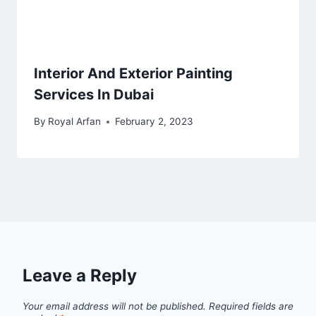
Interior And Exterior Painting
Services In Dubai
By
Royal Arfan
February 2, 2023
Leave a Reply
Your email address will not be published.
Required fields are