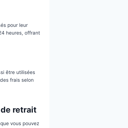
sés pour leur
24 heures, offrant
 être utilisées
des frais selon
e retrait
es que vous pouvez