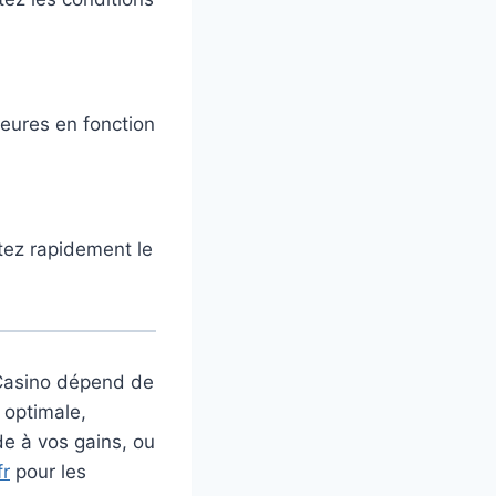
eures en fonction
ctez rapidement le
 Casino dépend de
 optimale,
de à vos gains, ou
fr
pour les