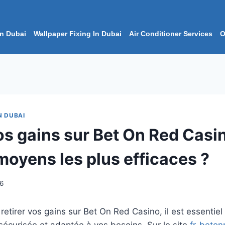
In Dubai
Wallpaper Fixing In Dubai
Air Conditioner Services
O
N DUBAI
os gains sur Bet On Red Casin
moyens les plus efficaces ?
26
e retirer vos gains sur Bet On Red Casino, il est essentiel
écurisée et adaptée à vos besoins. Sur le site
fr-beton