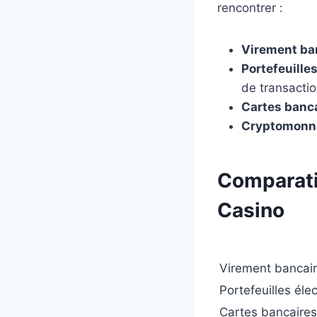
rencontrer :
Virement ba
Portefeuille
de transactio
Cartes banc
Cryptomonn
Comparati
Casino
Virement bancai
Portefeuilles éle
Cartes bancaires