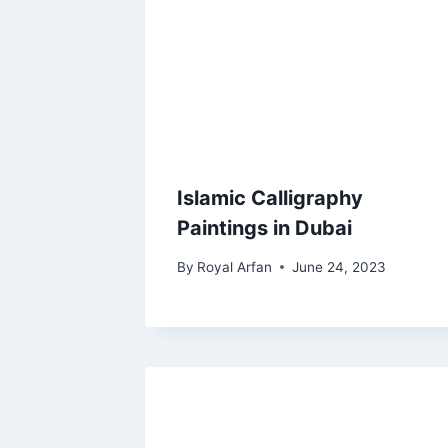
Islamic Calligraphy
Paintings in Dubai
By
Royal Arfan
June 24, 2023