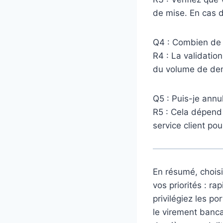
de mise. En cas d
Q4 : Combien de t
R4 : La validatio
du volume de de
Q5 : Puis-je annul
R5 : Cela dépend d
service client pou
En résumé, choisi
vos priorités : r
privilégiez les p
le virement banca