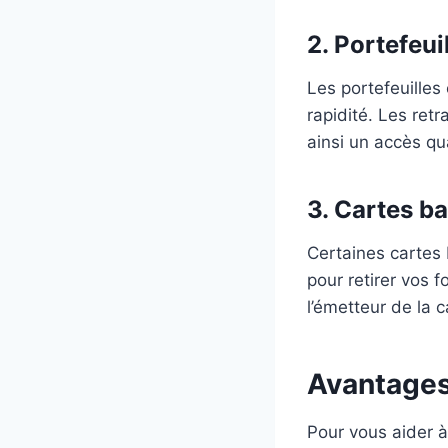
2. Portefeui
Les portefeuilles 
rapidité. Les ret
ainsi un accès qu
3. Cartes b
Certaines cartes 
pour retirer vos 
l’émetteur de la c
Avantages
Pour vous aider à 