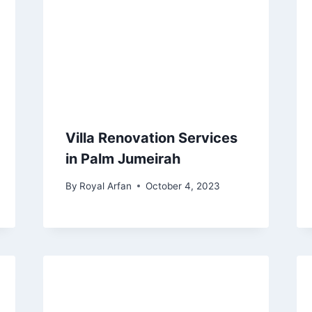
Villa Renovation Services
in Palm Jumeirah
By
Royal Arfan
October 4, 2023