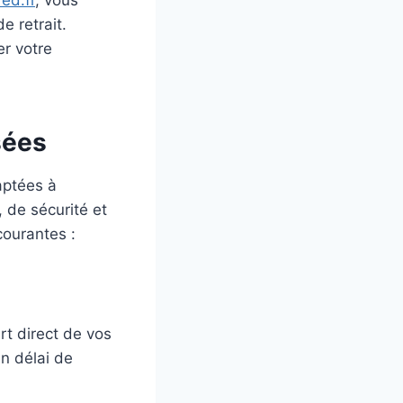
e retrait.
er votre
sées
aptées à
 de sécurité et
courantes :
rt direct de vos
un délai de