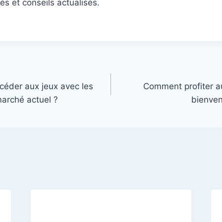
és et conseils actualisés.
céder aux jeux avec les
Comment profiter a
marché actuel ?
bienven