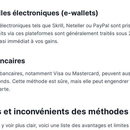
lles électroniques (e-wallets)
électroniques tels que Skrill, Neteller ou PayPal sont pri
raits via ces plateformes sont généralement traités sous 
asi immédiat à vos gains.
ancaires
bancaires, notamment Visa ou Mastercard, peuvent aussi
fonds. Cette méthode est sûre, mais elle peut engendrer 
arte.
 et inconvénients des méthodes d
y voir plus clair, voici une liste des avantages et limit