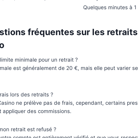
Quelques minutes à 1
tions fréquentes sur les retrait
o
 limite minimale pour un retrait ?
nimale est généralement de 20 €, mais elle peut varier s
rais lors des retraits ?
asino ne prélève pas de frais, cependant, certains pres
 appliquer des commissions.
mon retrait est refusé ?
 votre compte est entièrement vérifié et que vous respec