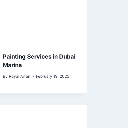
Painting Services in Dubai
Marina
By
Royal Arfan
February 19, 2025