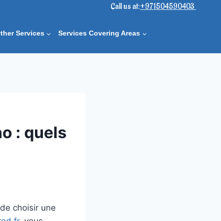
Call us at:
+971504590403
ther Services
Services Covering Areas
o : quels
 de choisir une
red.fr
, vous